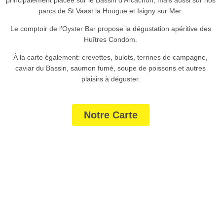
principalement placée sur le Bassin d’Arcachon, mais aussi sur nos
parcs de St Vaast la Hougue et Isigny sur Mer.
Le comptoir de l’Oyster Bar propose la dégustation apéritive des
Huîtres Condom.
À la carte également: crevettes, bulots, terrines de campagne,
caviar du Bassin, saumon fumé, soupe de poissons et autres
plaisirs à déguster.
Notre Carte